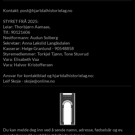
Kontakt: post@hjartdalhistorielag.no
STYRET FRÅ 2025:
Leiar: Thorbjørn Aamaas,
Tlf.: 90121606
Nestformann: Audun Solberg
Sekretær: Anna Løkslid Langåsdalen
Kasserar: Helge Granlund - 90548858
Styremedlemmer: Torkjel Tjønn, Tone Stuvrud
Vara: Elisabeth Vaa
Vara: Halvor Kristoffersen
Ansvar for kontaktblad og hjartdalhistorielag.no:
Leif Skoje - skoje@online.no
Du kan melde deg inn ved å sende namn, adresse, fødselsår og ev.