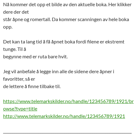
Nå kommer det opp et bilde av den aktuelle boka. Her klikker
dere der det
står åpne og romertall. Da kommer scanningen av hele boka
opp.
Det kan ta lang tid å få åpnet boka fordi filene er ekstremt
tunge. Til å
begynne med er ruta bare hvit.
Jeg vil anbefale å legge inn alle de sidene dere åpner i
favoritter, så er
de lettere å finne tilbake til.
https://www.telemarkskilder.no/handle/123456789/1921/br
owse?type=title
http://www.telemarkskilder.no/handle/123456789/1921
_____________________________________________________________________