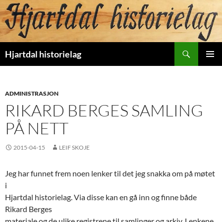
Hopp
til
innhold
Søk
Hjartdal historielag
PRIMÆ
ADMINISTRASJON
RIKARD BERGES SAMLING
PÅ NETT
2015-04-15
LEIF SKOJE
Jeg har funnet frem noen lenker til det jeg snakka om på møtet
i
Hjartdal historielag. Via disse kan en gå inn og finne både
Rikard Berges
materiale og de ulike registrene til samlinger og arkiv. Lenkene