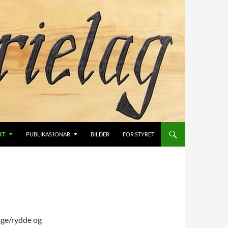
KT
PUBLIKASJONAR
BILDER
FOR STYRET
dage/rydde og