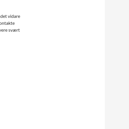
idet vidare
kontakte
 vere svært