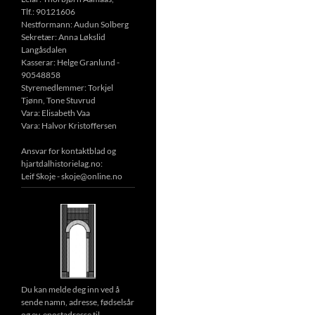
Tlf.: 90121606
Nestformann: Audun Solberg
Sekretær: Anna Løkslid
Langåsdalen
Kasserar: Helge Granlund -
90548858
Styremedlemmer: Torkjel
Tjønn, Tone Stuvrud
Vara: Elisabeth Vaa
Vara: Halvor Kristoffersen
Ansvar for kontaktblad og
hjartdalhistorielag.no:
Leif Skoje - skoje@online.no
Du kan melde deg inn ved å
sende namn, adresse, fødselsår
og ev. epostadresse til