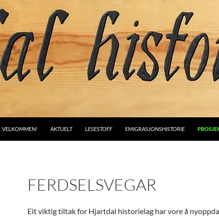
VELKOMMEN!
AKTUELT
LESESTOFF
EMIGRASJONSHISTORIE
PROSJE
FERDSELSVEGAR
Eit viktig tiltak for Hjartdal historielag har vore å nyopp