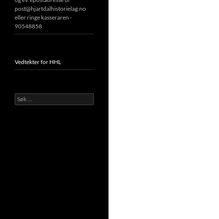
post@hjartdalhistorielag.no
eller ringe kasseraren -
90548858
Vedtekter for HHL
Søk
etter: