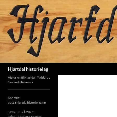
Hopp
til
innhold
Søk
Hjartdal historielag
Historien til Hjartdal, Tuddal og
Sauland i Telemark
Kontakt:
post@hjartdalhistorielag.no
STYRET FRÅ 2025:
Leiar: Thorbjørn Aamaas,