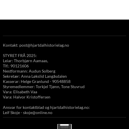
Kontakt: post@hjartdalhistorielag.no
STYRET FRÅ 2025:
Leiar: Thorbjørn Aamaas,
Tlf.: 90121606
Nestformann: Audun Solberg
Sekretær: Anna Løkslid Langåsdalen
Kasserar: Helge Granlund - 90548858
Styremedlemmer: Torkjel Tjønn, Tone Stuvrud
Vara: Elisabeth Vaa
Vara: Halvor Kristoffersen
Ansvar for kontaktblad og hjartdalhistorielag.no:
Leif Skoje - skoje@online.no