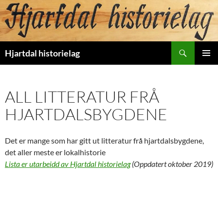
Hopp
til
innhold
Søk
Hjartdal historielag
PRIMÆ
ALL LITTERATUR FRÅ
HJARTDALSBYGDENE
Det er mange som har gitt ut litteratur frå hjartdalsbygdene,
det aller meste er lokalhistorie
Lista er utarbeidd av Hjartdal historielag
(Oppdatert oktober 2019)